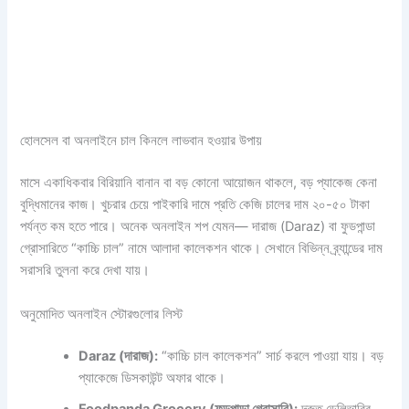
হোলসেল বা অনলাইনে চাল কিনলে লাভবান হওয়ার উপায়
মাসে একাধিকবার বিরিয়ানি বানান বা বড় কোনো আয়োজন থাকলে, বড় প্যাকেজ কেনা
বুদ্ধিমানের কাজ। খুচরার চেয়ে পাইকারি দামে প্রতি কেজি চালের দাম ২০-৫০ টাকা
পর্যন্ত কম হতে পারে। অনেক অনলাইন শপ যেমন— দারাজ (Daraz) বা ফুডপান্ডা
গ্রোসারিতে “কাচ্চি চাল” নামে আলাদা কালেকশন থাকে। সেখানে বিভিন্ন ব্র্যান্ডের দাম
সরাসরি তুলনা করে দেখা যায়।
অনুমোদিত অনলাইন স্টোরগুলোর লিস্ট
Daraz (দারাজ):
“কাচ্চি চাল কালেকশন” সার্চ করলে পাওয়া যায়। বড়
প্যাকেজে ডিসকাউন্ট অফার থাকে।
Foodpanda Grocery (ফুডপান্ডা গ্রোসারি):
দ্রুত ডেলিভারির