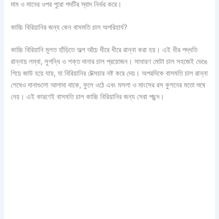
দাম ও মানের ওপর পুরো পদটির স্বাদ নির্ভর করে।
কাচ্চি বিরিয়ানির জন্য কেন বাসমতি চাল অপরিহার্য?
কাচ্চি বিরিয়ানি মূলত হাঁড়িতে অল্প আঁচে ধীরে ধীরে রান্না করা হয়। এই ধীর পদ্ধতি
রান্নায় লম্বা, সুগন্ধি ও শক্ত দানার চাল প্রয়োজন। সাধারণ মোটা চাল সহজেই ভেঙে
গিয়ে জাউ হয়ে যায়, যা বিরিয়ানির টেক্সচার নষ্ট করে দেয়। অপরদিকে বাসমতি চাল রান্না
শেষেও দানাগুলো আলাদা থাকে, ফুলে ওঠে এবং মসলা ও মাংসের রস কুশনের মতো শুষে
নেয়। এই কারণেই বাসমতি চাল কাচ্চি বিরিয়ানির জন্য সেরা পছন্দ।