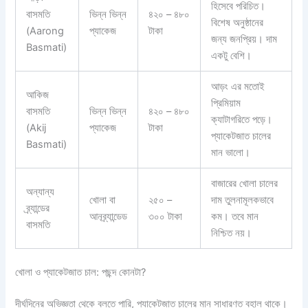
হিসেবে পরিচিত।
বাসমতি
ভিন্ন ভিন্ন
৪২০ – ৪৮০
বিশেষ অনুষ্ঠানের
(Aarong
প্যাকেজ
টাকা
জন্য জনপ্রিয়। দাম
Basmati)
একটু বেশি।
আড়ং এর মতোই
আকিজ
প্রিমিয়াম
বাসমতি
ভিন্ন ভিন্ন
৪২০ – ৪৮০
ক্যাটাগরিতে পড়ে।
(Akij
প্যাকেজ
টাকা
প্যাকেটজাত চালের
Basmati)
মান ভালো।
বাজারের খোলা চালের
অন্যান্য
খোলা বা
২৫০ –
দাম তুলনামূলকভাবে
ব্র্যান্ডের
আনব্র্যান্ডেড
৩০০ টাকা
কম। তবে মান
বাসমতি
নিশ্চিত নয়।
খোলা ও প্যাকেটজাত চাল: পছন্দ কোনটা?
দীর্ঘদিনের অভিজ্ঞতা থেকে বলতে পারি, প্যাকেটজাত চালের মান সাধারণত বহাল থাকে।