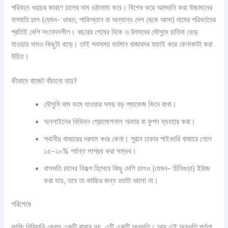
পরিবহন খরচের কারণে চালের দাম ওঠানামা করে। বিশেষ করে আমদানি করা উচ্চমানের
বাসমতি চাল (যেমন- ভারত, পাকিস্তান বা অন্যান্য দেশ থেকে আসা) দামের পরিবর্তনের
প্রতিই বেশি সংবেদনশীল। বছরের শেষের দিকে ও উৎসবের মৌসুমে চাহিদা বেড়ে
যাওয়ায় দামও কিছুটা বাড়ে। তাই সবসময় বর্তমান বাজারদর যাচাই করে কেনাকাটা করা
উচিত।
কীভাবে বাজেট বাঁচানো যায়?
মৌসুমি দাম কমে যাওয়ার সময় বড় প্যাকেজ কিনে রাখা।
অনলাইনের বিভিন্ন প্রোমোশনাল অফার বা কুপন ব্যবহার করা।
স্থানীয় বাজারের দরদাম করে কেনা। পুরান ঢাকার পাইকারি বাজারে গেলে
১৫-২০% পর্যন্ত সাশ্রয় করা সম্ভব।
বাসমতি চালের বিকল্প হিসেবে কিছু দেশি চালও (যেমন- চিনিগুড়া) ইউজ
করা যায়, তবে তা কাচ্চির জন্য ততটা ভালো না।
পরিশেষে
কাচ্চি বিরিয়ানি কেবল একটি খাবার নয়, এটি একটি অনুভূতি। আর এই অনুভূতি পূর্ণতা