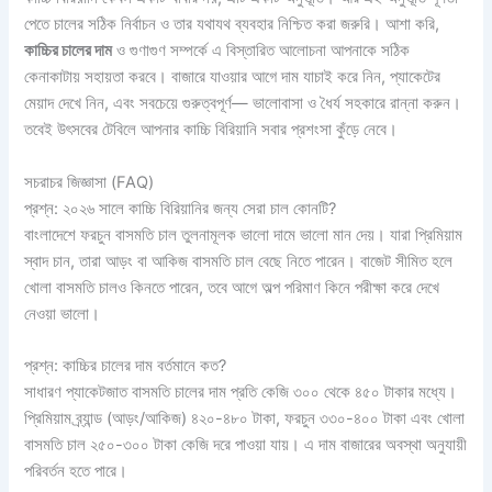
পেতে চালের সঠিক নির্বাচন ও তার যথাযথ ব্যবহার নিশ্চিত করা জরুরি। আশা করি,
কাচ্চির চালের দাম
ও গুণাগুণ সম্পর্কে এ বিস্তারিত আলোচনা আপনাকে সঠিক
কেনাকাটায় সহায়তা করবে। বাজারে যাওয়ার আগে দাম যাচাই করে নিন, প্যাকেটের
মেয়াদ দেখে নিন, এবং সবচেয়ে গুরুত্বপূর্ণ— ভালোবাসা ও ধৈর্য সহকারে রান্না করুন।
তবেই উৎসবের টেবিলে আপনার কাচ্চি বিরিয়ানি সবার প্রশংসা কুঁড়ে নেবে।
সচরাচর জিজ্ঞাসা (FAQ)
প্রশ্ন: ২০২৬ সালে কাচ্চি বিরিয়ানির জন্য সেরা চাল কোনটি?
বাংলাদেশে ফরচুন বাসমতি চাল তুলনামূলক ভালো দামে ভালো মান দেয়। যারা প্রিমিয়াম
স্বাদ চান, তারা আড়ং বা আকিজ বাসমতি চাল বেছে নিতে পারেন। বাজেট সীমিত হলে
খোলা বাসমতি চালও কিনতে পারেন, তবে আগে অল্প পরিমাণ কিনে পরীক্ষা করে দেখে
নেওয়া ভালো।
প্রশ্ন: কাচ্চির চালের দাম বর্তমানে কত?
সাধারণ প্যাকেটজাত বাসমতি চালের দাম প্রতি কেজি ৩০০ থেকে ৪৫০ টাকার মধ্যে।
প্রিমিয়াম ব্র্যান্ড (আড়ং/আকিজ) ৪২০-৪৮০ টাকা, ফরচুন ৩৩০-৪০০ টাকা এবং খোলা
বাসমতি চাল ২৫০-৩০০ টাকা কেজি দরে পাওয়া যায়। এ দাম বাজারের অবস্থা অনুযায়ী
পরিবর্তন হতে পারে।