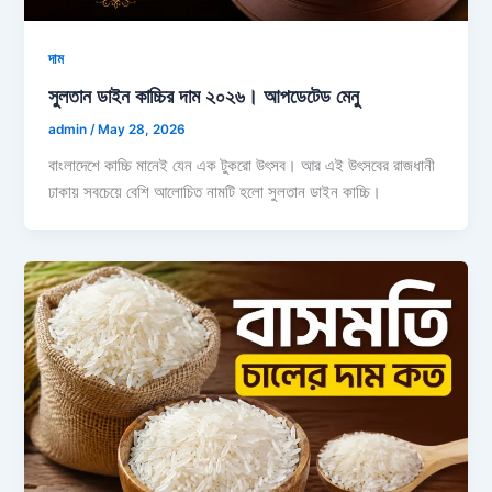
দাম
সুলতান ডাইন কাচ্চির দাম ২০২৬। আপডেটেড মেনু
admin
/
May 28, 2026
বাংলাদেশে কাচ্চি মানেই যেন এক টুকরো উৎসব। আর এই উৎসবের রাজধানী
ঢাকায় সবচেয়ে বেশি আলোচিত নামটি হলো সুলতান ডাইন কাচ্চি।