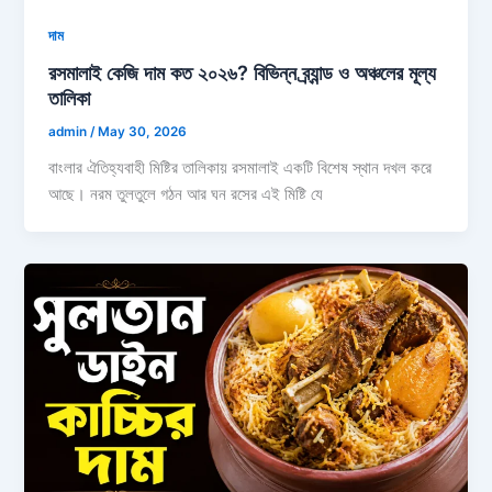
দাম
রসমালাই কেজি দাম কত ২০২৬? বিভিন্ন ব্র্যান্ড ও অঞ্চলের মূল্য
তালিকা
admin
/
May 30, 2026
বাংলার ঐতিহ্যবাহী মিষ্টির তালিকায় রসমালাই একটি বিশেষ স্থান দখল করে
আছে। নরম তুলতুলে গঠন আর ঘন রসের এই মিষ্টি যে