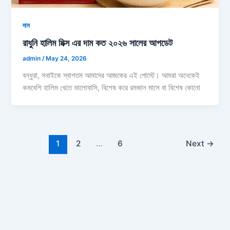
দাম
রাধুনি হালিম মিক্স এর দাম কত ২০২৬ সালের আপডেট
admin
/
May 24, 2026
বন্ধুরা, সবাইকে স্বাগতম আমাদের আজকের এই পোস্টে। আমরা অনেকেই
কমবেশি হালিম খেতে ভালোবাসি, বিশেষ করে রমজান মাসে বা বিশেষ কোনো
1
2
…
6
Next
→