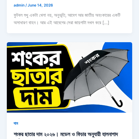
admin
/
June 14, 2026
ফুটবল শুধু একটা খেলা নয়, অনুভূতি, আবেগ আর জাতীয় অহংকারের একটি
অসাধারণ বাহন। আর এই আবেগের সেরা জায়গাটা দখল করে […]
দাম
শংকর ছাতার দাম ২০২৬। মডেল ও ফিচার অনুযায়ী হালনাগাদ