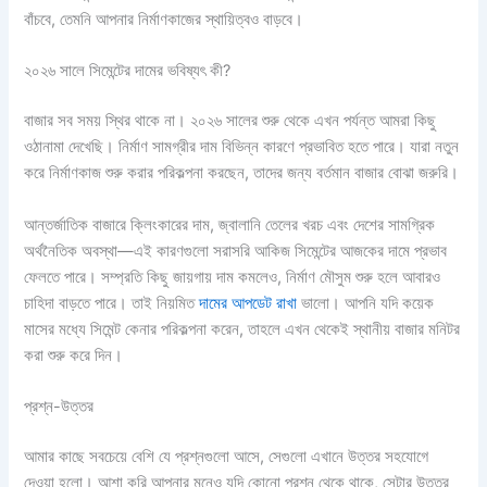
বাঁচবে, তেমনি আপনার নির্মাণকাজের স্থায়িত্বও বাড়বে।
২০২৬ সালে সিমেন্টের দামের ভবিষ্যৎ কী?
বাজার সব সময় স্থির থাকে না। ২০২৬ সালের শুরু থেকে এখন পর্যন্ত আমরা কিছু
ওঠানামা দেখেছি। নির্মাণ সামগ্রীর দাম বিভিন্ন কারণে প্রভাবিত হতে পারে। যারা নতুন
করে নির্মাণকাজ শুরু করার পরিকল্পনা করছেন, তাদের জন্য বর্তমান বাজার বোঝা জরুরি।
আন্তর্জাতিক বাজারে ক্লিংকারের দাম, জ্বালানি তেলের খরচ এবং দেশের সামগ্রিক
অর্থনৈতিক অবস্থা—এই কারণগুলো সরাসরি আকিজ সিমেন্টের আজকের দামে প্রভাব
ফেলতে পারে। সম্প্রতি কিছু জায়গায় দাম কমলেও, নির্মাণ মৌসুম শুরু হলে আবারও
চাহিদা বাড়তে পারে। তাই নিয়মিত
দামের আপডেট রাখা
ভালো। আপনি যদি কয়েক
মাসের মধ্যে সিমেন্ট কেনার পরিকল্পনা করেন, তাহলে এখন থেকেই স্থানীয় বাজার মনিটর
করা শুরু করে দিন।
প্রশ্ন-উত্তর
আমার কাছে সবচেয়ে বেশি যে প্রশ্নগুলো আসে, সেগুলো এখানে উত্তর সহযোগে
দেওয়া হলো। আশা করি আপনার মনেও যদি কোনো প্রশ্ন থেকে থাকে, সেটার উত্তর