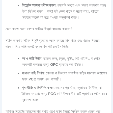
সিমেন্টের অবস্থা পরীক্ষা করুন:
বস্তাটি শুকনো এবং ভালো অবস্থায় আছে
কিনা নিশ্চিত করুন। বস্তা যদি ভেজা থাকে বা ময়লা লাগে, তাহলে
ভিতরের সিমেন্ট নষ্ট হয়ে যাওয়ার সম্ভাবনা থাকে।
কোন কাজে কোন ধরনের আকিজ সিমেন্ট ব্যবহার করবেন?
সঠিক জায়গায় সঠিক সিমেন্ট ব্যবহার করলে কাজের মান বাড়ে এবং খরচও নিয়ন্ত্রণে
থাকে। নিচে আমি একটি ব্যবহারিক গাইডলাইন দিচ্ছি:
বড় ও ভারী নির্মাণ:
বহুতল ভবন, ব্রিজ, ফুটিং, শিট পাইলিং, বা লোড
বহনকারী কলামের জন্য
OPC
ব্যবহার করা উচিত।
সাধারণ বাড়ি নির্মাণ:
দোতলা বা ত্রিতলা আবাসিক বাড়ির সাধারণ কাঠামোর
জন্য
PCC
যথেষ্ট এবং সাশ্রয়ী।
প্লাস্টারিং ও ফিনিশিং কাজ:
দেয়ালের প্লাস্টার, ফ্লোরের ফিনিশিং, বা
টাইলস বসানোর জন্য
PCC
বেশি উপযোগী। এটি প্লাস্টারে ফাটল ধরার
প্রবণতা কমায়।
আকিজ সিমেন্টের আজকের দাম মাথায় রেখে সঠিক সিমেন্ট নির্বাচন করলে যেমন খরচ