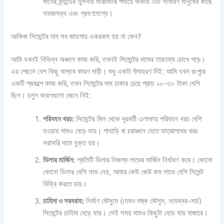
মানের ব্র্যান্ডের তুলনায় মাঝামাঝি পর্যায়ে থাকায় এটি সাধারণ মানুষের কাছে
সহজলভ্য এবং গ্রহণযোগ্য।
আকিজ সিমেন্টের দাম সব জায়গায় একরকম হয় না কেন?
আমি যখনই বিভিন্ন অঞ্চলে কাজ করি, তখনই সিমেন্টের দামের তারতম্য চোখে পড়ে।
এর পেছনে বেশ কিছু বাস্তব কারণ দায়ী। শুধু একটা উদাহরণ দিই: আমি যখন রংপুরে
একটি প্রকল্পে কাজ করি, তখন সিমেন্টের দাম ঢাকার চেয়ে প্রায় ২০-৩০ টাকা বেশি
ছিল। চলুন কারণগুলো জেনে নিই:
পরিবহন খরচ:
সিমেন্টের মিল থেকে দূরবর্তী এলাকায় পরিবহন খরচ বেশি
হওয়ায় দামও বেড়ে যায়। পাহাড়ি বা চরাঞ্চলে যেতে যাত্রাপথের খরচ
সরাসরি দামে যুক্ত হয়।
ডিলার মার্জিন:
প্রতিটি ডিলার নিজস্ব লাভের মার্জিন নির্ধারণ করে। কোনো
কোনো ডিলার বেশি লাভ নেয়, আবার কেউ কেউ কম লাভে বেশি সিমেন্ট
বিক্রি করতে চায়।
চাহিদা ও সরবরাহ:
নির্মাণ মৌসুমে (যেমন শুষ্ক মৌসুম, নভেম্বর-মার্চ)
সিমেন্টের চাহিদা বেড়ে যায়। সেই সময় দামও কিছুটা বেড়ে যায় বাজারে।