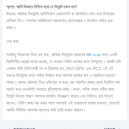
প্রশ্ন: আমি কিভাবে নিশ্চিত হবো যে সিমেন্ট নকল নয়?
উত্তর: আকিজ সিমেন্টের অফিসিয়াল ওয়েবসাইট বা হটলাইনে ফোন করে ডিলারের
তালিকা নিন। সবসময় অরিজিনাল প্যাকেটের হোলোগ্রাম ও উৎপাদন তারিখ চেক
করুন।
শেষ কথা
সবকিছু বিবেচনায় নিয়ে বলা যায়, আকিজ সিমেন্টের আজকের
দাম ২০২৬
সালে একটি
স্থিতিশীল রেঞ্জের মধ্যে রয়েছে, যা সাধারণ নির্মাণ কাজের জন্য উপযুক্ত। আপনি যদি
একজন বাড়ি নির্মাণকারী হন বা ঠিকাদার হন, তাহলে OPC এবং PCC এই দুই
ধরনের সিমেন্টের মধ্যে সঠিক নির্বাচন করে আপনার কাজের মান ও স্থায়িত্ব বাড়াতে
পারেন। দামের ওঠানামা নিয়ে দুশ্চিন্তা না করে, বরং স্থানীয় বাজার থেকে নিয়মিত দাম
যাচাই করে নেওয়াটাই সবচেয়ে বুদ্ধিমানের কাজ। কারণ, সঠিক সময়ে সঠিক দামে
সিমেন্ট কিনতে পারলে আপনার বাজেটও নিয়ন্ত্রণে থাকবে এবং নির্মাণও হবে উন্নত
মানের। নির্মাণ কাজ শুরু করার আগে অবশ্যই এই তথ্যগুলো মাথায় রাখবেন, তাহলেই
আপনি নির্বিঘ্নে আপনার স্বপ্নের বাড়ি তৈরি করতে পারবেন।