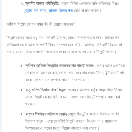
স্থানীয় বাজার পরিস্থিতি:
কোনো নির্দিষ্ট এলাকায় যদি আকিজের বিকল্প
ব্র্যান্ড কম থাকে, তাহলে ডিলার দাম
বেশি রাখতে পারেন।
আকিজ সিমেন্ট কেনার সময় কী কী খেয়াল রাখবেন?
সিমেন্ট কেনার সময় শুধু দাম দেখলেই হবে না, মানও নিশ্চিত করতে হবে। নিজের দীর্ঘ
অভিজ্ঞতা থেকে আমি কয়েকটি বিষয় সবসময় চেক করি। আপনিও যদি এই বিষয়গুলো
মাথায় রাখেন, তাহলে আপনি প্রতারিত হবেন না এবং ভালো মানের সিমেন্ট পাবেন।
সর্বশেষ আকিজ সিমেন্টের আজকের দাম যাচাই করুন:
কেনার আগে একাধিক
দোকান বা ডিলারের কাছ থেকে ফোন করে দাম জেনে নিন। ইন্টারনেটে সার্চ
করেও বর্তমান দাম সম্পর্কে ধারণা নিতে পারেন।
অনুমোদিত ডিলার থেকে কিনুন:
সবসময় আকিজ কর্তৃক অনুমোদিত ডিলার
থেকে সিমেন্ট কেনার চেষ্টা করুন। এতে নকল সিমেন্ট পাওয়ার সম্ভাবনা
থাকে না।
বস্তার উৎপাদন তারিখ ও মেয়াদ দেখুন:
সিমেন্টের বস্তায় উৎপাদন তারিখ
উল্লেখ থাকে। মেয়াদোত্তীর্ণ সিমেন্ট কখনো কিনবেন না। সাধারণত
উৎপাদনের ৩ মাসের মধ্যে সিমেন্ট ব্যবহার করা ভালো।