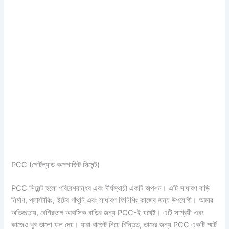
PCC (পোর্টল্যান্ড কম্পোজিট সিমেন্ট)
PCC সিমেন্ট হলো পরিবেশবান্ধব এবং দীর্ঘস্থায়ী একটি অপশন। এটি সাধারণ বাড়ি
নির্মাণ, প্লাস্টারিং, ইটের গাঁথুনি এবং সাধারণ ফিনিশিং কাজের জন্য উপযোগী। আমার
অভিজ্ঞতায়, বেশিরভাগ আবাসিক বাড়ির জন্য PCC-ই যথেষ্ট। এটি সাশ্রয়ী এবং
কাজেও খুব ভালো ফল দেয়। যারা বাজেট নিয়ে চিন্তিত, তাদের জন্য PCC একটি স্মার্ট