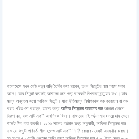
বাংলাদেশে যখন কেউ নতুন বাড়ি তৈরির কথা ভাবেন, তখন সিমেন্টের নাম আসে সবার
আগে। আর সিমেন্ট বললেই আমাদের মনে পড়ে কয়েকটি বিশ্বস্ত ব্র্যান্ডের কথা। তার
মধ্যে অন্যতম হলো আকিজ সিমেন্ট। যারা ইতিমধ্যে নির্মাণকাজ শুরু করেছেন বা শুরু
করার পরিকল্পনা করছেন, তাদের জন্য
আকিজ সিমেন্টের আজকের দাম
জানাটা কোনো
বিকল্প নয়, বরং এটি একটি আবশ্যিক বিষয়। বাজারের এই ওঠানামার সময়ে দাম জেনে
বাজেট ঠিক করা জরুরি। ২০২৬ সালের বর্তমান তথ্য অনুযায়ী, আকিজ সিমেন্টের দাম
বাজারে কিছুটা পরিবর্তনশীল হলেও এটি একটি নির্দিষ্ট রেঞ্জের মধ্যেই অবস্থান করছে।
সাধারণত ৫০ কেজি ওজনের প্রতি বস্তা আকিজ সিমেন্টের দাম ৫০০ টাকা থেকে ৬০০