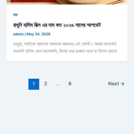
দাম
রাধুনি হালিম মিক্স এর দাম কত ২০২৬ সালের আপডেট
admin
/
May 24, 2026
বন্ধুরা, সবাইকে স্বাগতম আমাদের আজকের এই পোস্টে। আমরা অনেকেই
কমবেশি হালিম খেতে ভালোবাসি, বিশেষ করে রমজান মাসে বা বিশেষ কোনো
1
2
…
6
Next
→