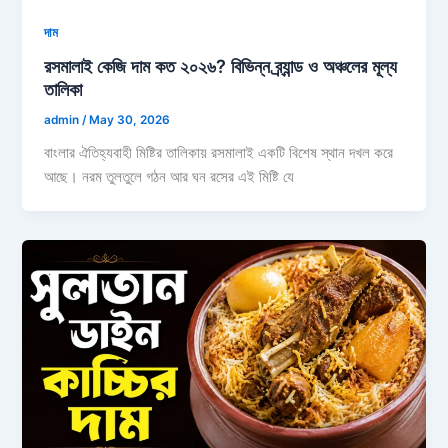
দাম
রসমালাই কেজি দাম কত ২০২৬? বিভিন্ন ব্র্যান্ড ও অঞ্চলের মূল্য
তালিকা
admin
/
May 30, 2026
বাংলার ঐতিহ্যবাহী মিষ্টির তালিকায় রসমালাই একটি বিশেষ স্থান দখল করে
আছে। নরম তুলতুলে গঠন আর ঘন রসের এই মিষ্টি যে