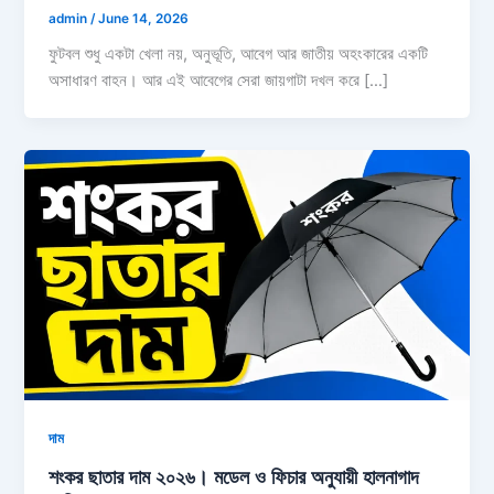
admin
/
June 14, 2026
ফুটবল শুধু একটা খেলা নয়, অনুভূতি, আবেগ আর জাতীয় অহংকারের একটি
অসাধারণ বাহন। আর এই আবেগের সেরা জায়গাটা দখল করে […]
দাম
শংকর ছাতার দাম ২০২৬। মডেল ও ফিচার অনুযায়ী হালনাগাদ