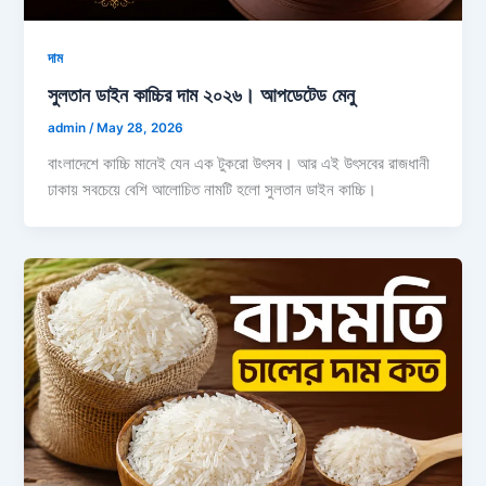
দাম
সুলতান ডাইন কাচ্চির দাম ২০২৬। আপডেটেড মেনু
admin
/
May 28, 2026
বাংলাদেশে কাচ্চি মানেই যেন এক টুকরো উৎসব। আর এই উৎসবের রাজধানী
ঢাকায় সবচেয়ে বেশি আলোচিত নামটি হলো সুলতান ডাইন কাচ্চি।